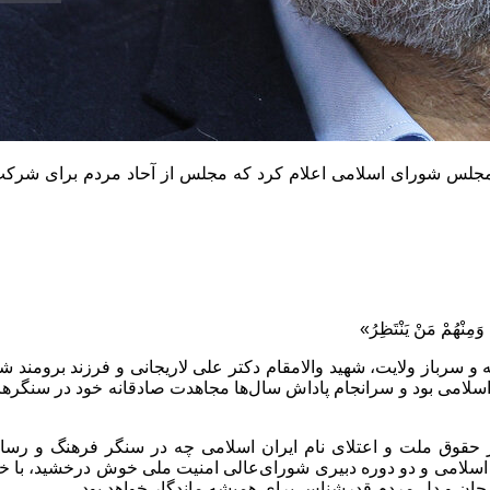
 مجلس شورای اسلامی اعلام کرد که مجلس از آحاد مردم برای شرکت
وَمِنْهُمْ مَنْ یَنْتَظِرُ»
 و سرباز ولایت، شهید والامقام دکتر علی لاریجانی و فرزند برومن
 اسلامی بود و سرانجام پاداش سال‌ها مجاهدت صادقانه خود در سنگرهای
 از حقوق ملت و اعتلای نام ایران اسلامی چه در سنگر فرهنگ و ر
امی و دو دوره دبیری شورای‌عالی امنیت ملی خوش درخشید، با خون پ
ر جان‌ و دل مردم قدرشناس برای همیشه ماندگار خواهد بود.