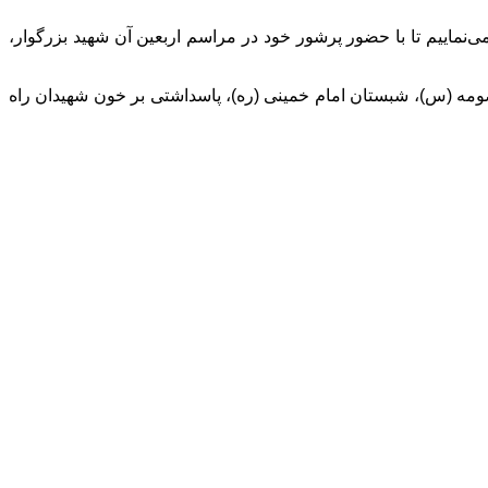
ماییم تا با حضور پرشور خود در مراسم اربعین آن شهید بزرگوار،
غرب و عشا در حرم مطهر حضرت فاطمه معصومه (س)، شبستان امام خمینی (ره)، پاسداشتی بر خون شهیدان راه