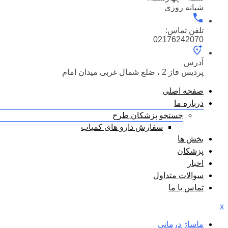
شبانه روزی
تلفن تماس:
02176242070
آدرس
پردیس فاز 2 ، ضلع شمال غربی میدان امام
صفحه اصلی
درباره ما
جستجو پزشکان طرح
سفارش دارو های کمیاب
بخش ها
پزشکان
اخبار
سوالات متداول
تماس با ما
x
ماساژ درمانی