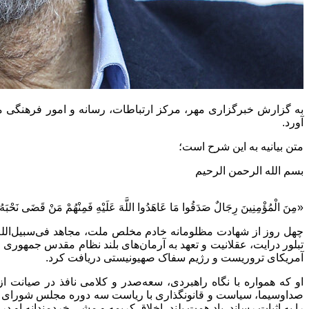
به گزارش خبرگزاری مهر، مرکز ارتباطات، رسانه و امور فرهنگی
آورد.
متن بیانیه به این شرح است؛
بسم الله الرحمن الرحیم
«مِنَ الْمُؤْمِنِینَ رِجَالٌ صَدَقُوا مَا عَاهَدُوا اللَّهَ عَلَیْهِ فَمِنْهُمْ مَنْ قَضَی نَحْبَهُ 
چهل روز از شهادت مظلومانه خادم مخلص ملت، مجاهد فی‌سبیل‌الله
تبلور درایت، عقلانیت و تعهد به آرمان‌های بلند نظام مقدس جمهوری
آمریکای تروریست و رژیم سفاک صهیونیستی دریافت کرد.
او که همواره با نگاه راهبردی، سعه‌صدر و کلامی نافذ در صیانت
صداوسیما، سیاست و قانونگذاری با ریاست سه دوره مجلس شورای اسل
را به اثبات رساند. یاد همت بلند، اخلاق کریمه و مشی خردمندانه او د