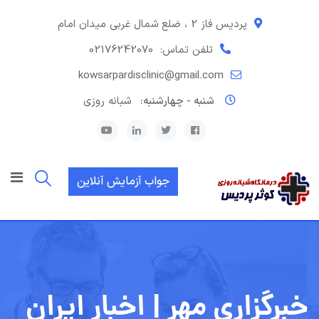
رش
ه
پردیس فاز 2 ، ضلع شمال غربی میدان امام
حتوا
تلفن تماس:
02176242070
kowsarpardisclinic@gmail.com
شنبه - چهارشنبه:
شبانه روزی
جواب آزمایش آنلاین
خبرگزاری مهر | اخبار ایران