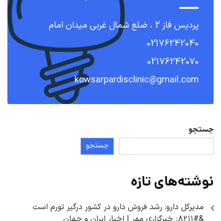
پردیس فاز 2 ، ضلع شمال غربی میدان امام
02176242040
02176242070
kowsarpardisclinic@gmail.com
جستجو
جستجو
نوشته‌های تازه
مدیرکل دارو: رشد فروش دارو در کشور درگیر تورم است
&#۸۲۱۱; خبرگزاری مهر | اخبار ایران و جهان