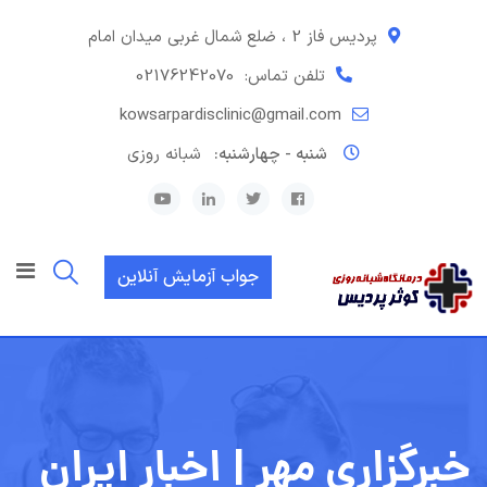
رش
ه
پردیس فاز 2 ، ضلع شمال غربی میدان امام
حتوا
تلفن تماس:
02176242070
kowsarpardisclinic@gmail.com
شنبه - چهارشنبه:
شبانه روزی
جواب آزمایش آنلاین
خبرگزاری مهر | اخبار ایران