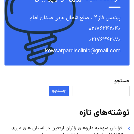
پردیس فاز 2 ، ضلع شمال غربی میدان امام
02176242040
02176242070
kowsarpardisclinic@gmail.com
جستجو
جستجو
نوشته‌های تازه
افزایش سهمیه داروهای زائران اربعین در استان های مرزی