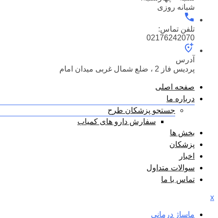
شبانه روزی
تلفن تماس:
02176242070
آدرس
پردیس فاز 2 ، ضلع شمال غربی میدان امام
صفحه اصلی
درباره ما
جستجو پزشکان طرح
سفارش دارو های کمیاب
بخش ها
پزشکان
اخبار
سوالات متداول
تماس با ما
x
ماساژ درمانی