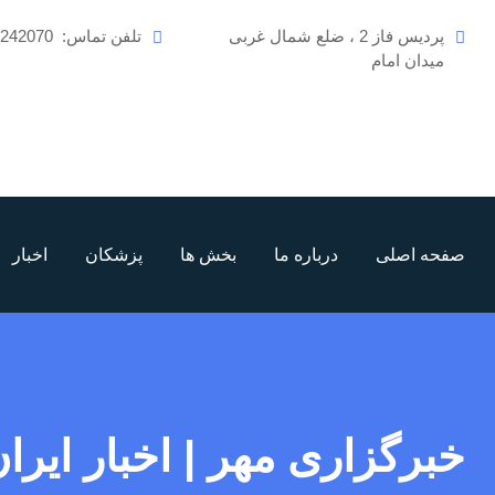
رش
پردیس فاز 2 ، ضلع شمال غربی
تلفن تماس:
6242070
ه
میدان امام
حتوا
صفحه اصلی
درباره ما
بخش ها
پزشکان
اخبار
خبرگزاری مهر | اخبار ایران و جهان | y