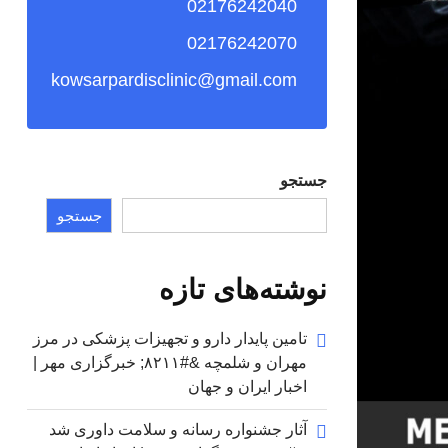
02176242040
02176242070
kowsarpardisclinic@gmail.com
جستجو
جستجو
نوشته‌های تازه
تامین پایدار دارو و تجهیزات پزشکی در مرز
مهران و شلمچه &#۸۲۱۱; خبرگزاری مهر |
اخبار ایران و جهان
آثار جشنواره رسانه و سلامت داوری شد