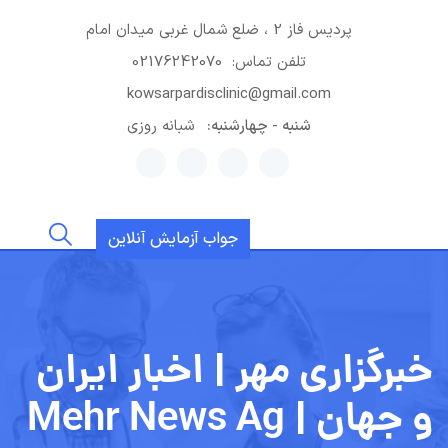
رش
پردیس فاز 2 ، ضلع شمال غربی میدان امام
ه
حتوا
تلفن تماس:
02176242070
kowsarpardisclinic@gmail.com
شنبه - چهارشنبه:
شبانه روزی
جواب آزمایش آنلاین
خبرگزاری مهر | اخبار ایران
و جهان | Mehr News Ag