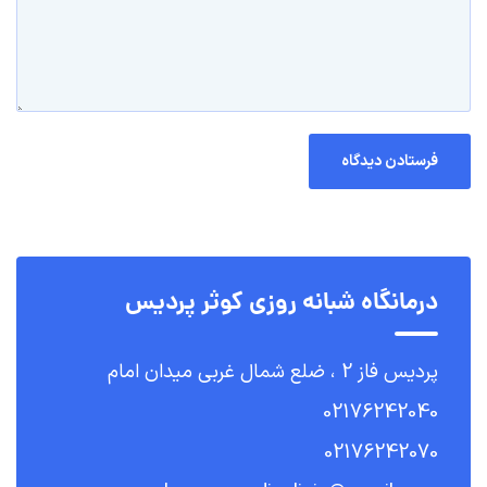
درمانگاه شبانه روزی کوثر پردیس
پردیس فاز 2 ، ضلع شمال غربی میدان امام
02176242040
02176242070