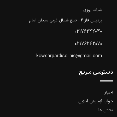
شبانه روزی
پردیس فاز 2 ، ضلع شمال غربی میدان امام
02176242040
02176242070
kowsarpardisclinic@gmail.com
دسترسی سریع
اخبار
جواب آزمایش آنلاین
بخش ها