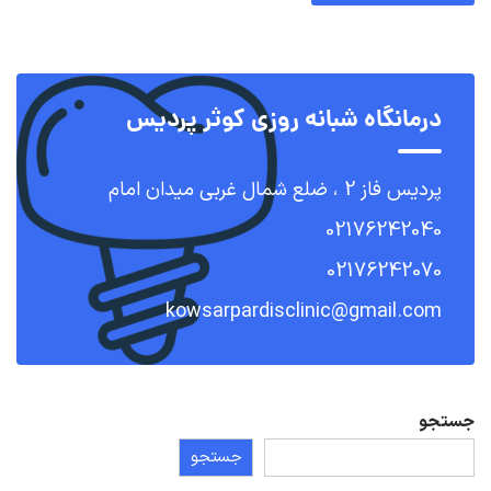
درمانگاه شبانه روزی کوثر پردیس
پردیس فاز 2 ، ضلع شمال غربی میدان امام
02176242040
02176242070
kowsarpardisclinic@gmail.com
جستجو
جستجو