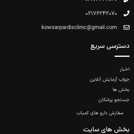
02176242070
kowsarpardisclinic@gmail.com
دسترسی سریع
اخبار
جواب آزمایش آنلاین
بخش ها
جستجو پزشکان
سفارش دارو های کمیاب
بخش های سایت