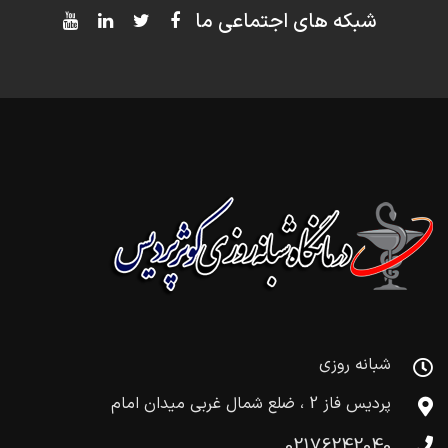
شبکه های اجتماعی ما
شبانه روزی
پردیس فاز 2 ، ضلع شمال غربی میدان امام
02176242040