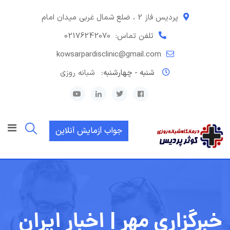
رش
ه
پردیس فاز 2 ، ضلع شمال غربی میدان امام
حتوا
تلفن تماس:
02176242070
kowsarpardisclinic@gmail.com
شنبه - چهارشنبه:
شبانه روزی
جواب آزمایش آنلاین
خبرگزاری مهر | اخبار ایران