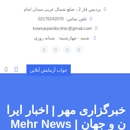
رش
پردیس فاز 2 ، ضلع شمال غربی میدان امام
ه
حتوا
تلفن تماس:
02176242070
kowsarpardisclinic@gmail.com
شنبه - چهارشنبه:
شبانه روزی
جواب آزمایش آنلاین
خبرگزاری مهر | اخبار ایرا
ن و جهان | Mehr News