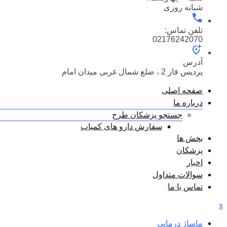
شبانه روزی
تلفن تماس:
02176242070
آدرس
پردیس فاز 2 ، ضلع شمال غربی میدان امام
صفحه اصلی
درباره ما
جستجو پزشکان طرح
سفارش دارو های کمیاب
بخش ها
پزشکان
اخبار
سوالات متداول
تماس با ما
x
ماساژ درمانی