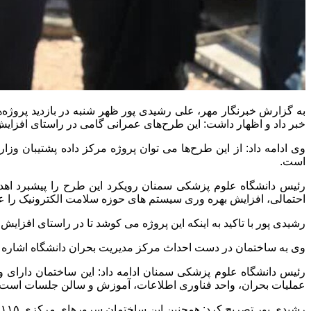
به گزارش خبرنگار مهر، علی رشیدی پور ظهر شنبه در بازدید پروژه
خبر داد و اظهار داشت: این طرح‌های عمرانی گامی در راستای افزای
وی ادامه داد: از این طرح‌ها می توان‌ پروژه مرکز داده پشتیبان و
است.
رئیس دانشگاه علوم پزشکی سمنان رویکرد این طرح را پیشبرد اهدا
احتمالی، افزایش بهره وری سیستم های حوزه سلامت الکترونیک را ع
رشیدی پور با تاکید به اینکه این پروژه می کوشد تا در راستای افزای
وی به ساختمان در دست احداث مرکز مدیریت بحران دانشگاه اشاره داشت و اضافه کرد: ا
عملیات بحران، واحد فناوری اطلاعات، آموزش و سالن جلسات است.
رشیدی پور تصریح کرد: همچنین این ساختمان سرورهای مرکزی ۱۱۵ واحد های عملیاتی اورژانس پیش بیمارستانی شامل آمبولانس زمینی و موتور آمبولانس در زمینی را در درون خود جای داده است.