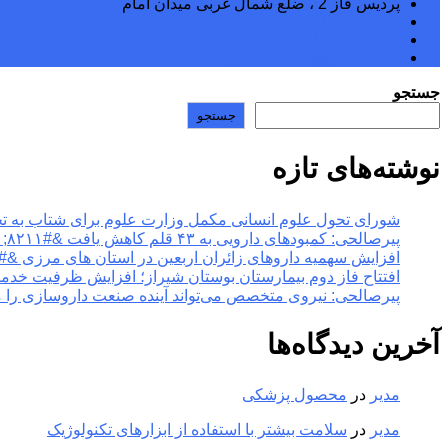
پردیس فاز 2 ، ضلع شمال غربی میدان امام
02176242040
02176242070
kowsarpardisclinic@gmail.com
جستجو
جستجو
نوشته‌های تازه
شورای تحول علوم انسانی مکمل وزارت علوم برای شتاب به تحول در آموزش عالی &#۸۲۱۱; خ
پیرصالحی: کمبودهای دارویی به ۴۳ قلم کاهش یافت &#۸۲۱۱; خبرگزاری مهر | اخبار ایران و جهان
افزایش سهمیه داروهای زائران اربعین در استان های مرزی &#۸۲۱۱; خبرگزاری مهر | اخبار ایران و جهان
افتتاح فاز دوم بیمارستان بوستان شیراز؛ افزایش ظرفیت خدمات تخصصی سلامت &#۸۲۱۱; خبر
پیرصالحی: نیروی متخصص می‌تواند آینده صنعت داروسازی را متحول کند &#۸۲۱۱; خبرگزاری مهر |
آخرین دیدگاه‌ها
مدیر
در
محصول پزشکی
مدیر
در
سلامت بیشتر با استفاده از ابزارهای تکنولوژیک