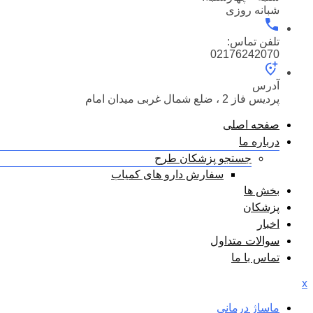
شبانه روزی
تلفن تماس:
02176242070
آدرس
پردیس فاز 2 ، ضلع شمال غربی میدان امام
صفحه اصلی
درباره ما
جستجو پزشکان طرح
سفارش دارو های کمیاب
بخش ها
پزشکان
اخبار
سوالات متداول
تماس با ما
x
ماساژ درمانی