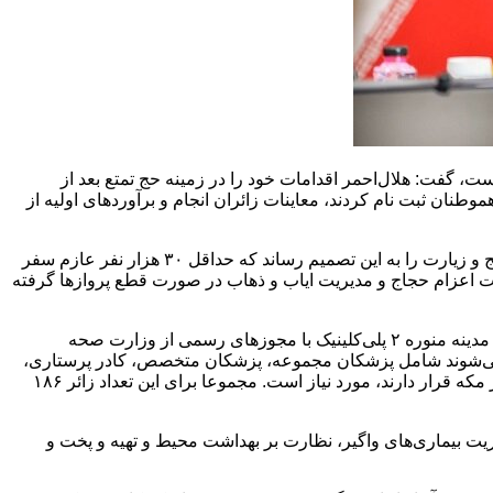
 گفت: هلال‌احمر اقدامات خود را در زمینه حج تمتع بعد از
بل از جنگ تحمیلی سوم، چیزی حدود حداقل ۸۰ هزار زائر بود. بر این اساس هموطنان ثبت نام کردند، معاینات زائران انجام و برآوردهای اولیه از
رئیس جمعیت هلال‌احمر با بیان اینکه وقوع جنگ تحمیلی سوم و حملات ظالمانه دشمن آمریکایی-صهیونی به کشورمان، مسئولان سازمان حج و زیارت را به این تصمیم رساند که حداقل ۳۰ هزار نفر عازم سفر
ت اعزام حجاج و مدیریت ایاب و ذهاب در صورت قطع پروازها گرفته
وی با اشاره به اینکه دارو و تجهیزاتی که برای این تعداد از زائران لازم بود و حتی بیش از آن را به کشور عربستان ارسال کردیم، ادامه داد: در مدینه منوره ۲ پلی‌کلینیک با مجوزهای رسمی از وزارت صحه
 می‌شوند شامل پزشکان مجموعه، پزشکان متخصص، کادر پرستاری،
امداد و نجات و کل نیروهایی است که برای اداره یک پلی‌کلینیک تخصصی، درمانگاه‌های تخصصی، بیمارستان‌های سیار و بیمارستان‌هایی که در مکه قرار دارند، مورد نیاز است. مجموعا برای این تعداد زائر ۱۸۶
، بهداشت، مدیریت بیماری‌های واگیر، نظارت بر بهداشت محیط و تهیه و پخت و