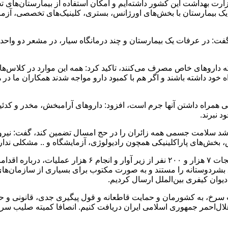
زارت بهداشت این کشور داشته‌ایم و امکان استفاده از بیمارستان‌های 
خواهند کرد. در مکه ۵ درمانگاه تخصصی و یک بیمارستان با بخش‌های اورژانس، بستری، کلینی
ت: در عرفات یک بیمارستان و چند درمانگاه سیار، در مشعر دو واحد سی
داروهای خاص مصرف می‌کنند، تاکید کرد: همه این موارد در کلاس‌های
خود داشته باشند و اگر هم با کمبود دارو مواجه شدند همکاران ما در ه
هی همراه داشتن آنها جرم است، افزود: داروهای آرامبخش، مخدر و کدئ
د نبرند.
کوشد سلامت جسمی همه زائران را در حج امسال تضمین ‌کند، گفت: نیروه
 بخش‌های پاراکلینیکی همچون رادیولوژی، آزمایشگاه و .. مشکلی ندارد
کولیوند با اشاره به اقدامات هلال‌احمر در جنگ تحمیلی سوم ا
شردوستانه را مستند و به صورت مکتوب برای بسیاری از سازمان‌های ب
یوان کیفری بین‌الملل ارسال کردیم.
ب سرخ، به کشورمان و حمایت قاطعانه و قول پیگیری جدی، قانونی و حقوق
لال‌احمر جمهوری اسلامی ایران دریافت کنیم. انصافا کمیته صلیب سرخ و