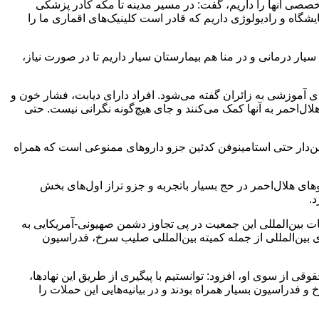
تخصصی آنها را داریم، گفت: در مسیر مدینه تا مکه کادر پزشکی
ک‌های تخصصی، آزمایشگاه و رادیولوژی داریم که قادر است کلینیک‌های اقماری ما را
ار درمانی و در منا هم بیمارستان سیار داریم تا در صورت نیاز،
 آموزشی به زائران گفته می‌شود. افراد دارای دیابت، فشار خون و
لال‌احمر به آنها کمک می‌کنند و جای هیچ‌گونه نگرانی نیست. حتی
ین‌دار حتی استامینوفن کدئین جزو داروهای ممنوعی است که همراه
ای هلال‌احمر در حج بسیار باتجربه‌ و جزو تراز اول‌های بخش
.
ز جمله نجات ۷ هزار و ۲۰۰ نفر از زیر آوار و انجام ۶ هزار عملیات، درباره اقدامات بین‌المللی این جمعیت در پی تجاوز دشمن صهیونی-آمریکایی به
ین‌المللی از جمله کمیته بین‌المللی صلیب سرخ، فدراسیون
ی از سوی او، افزود: توانستیم با پیگیری از طریق این نهادها،
 فدراسیون بسیار همراه بودند و در بیانیه‌هایی این حملات را