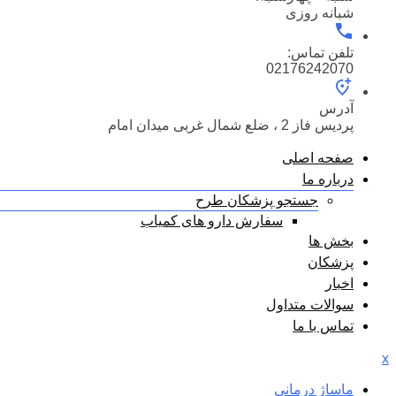
شبانه روزی
تلفن تماس:
02176242070
آدرس
پردیس فاز 2 ، ضلع شمال غربی میدان امام
صفحه اصلی
درباره ما
جستجو پزشکان طرح
سفارش دارو های کمیاب
بخش ها
پزشکان
اخبار
سوالات متداول
تماس با ما
x
ماساژ درمانی