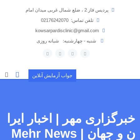
رش
پردیس فاز 2 ، ضلع شمال غربی میدان امام
ه
حتوا
تلفن تماس:
02176242070
kowsarpardisclinic@gmail.com
شنبه - چهارشنبه:
شبانه روزی
جواب آزمایش آنلاین
خبرگزاری مهر | اخبار ایرا
ن و جهان | Mehr News