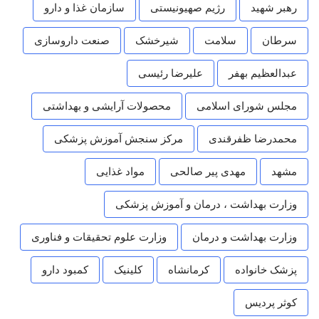
رهبر شهید
رژیم صهیونیستی
سازمان غذا و دارو
سرطان
سلامت
شیرخشک
صنعت داروسازی
عبدالعظیم بهفر
علیرضا رئیسی
مجلس شورای اسلامی
محصولات آرایشی و بهداشتی
محمدرضا ظفرقندی
مرکز سنجش آموزش پزشکی
مشهد
مهدی پیر صالحی
مواد غذایی
وزارت بهداشت ، درمان و آموزش پزشکی
وزارت بهداشت و درمان
وزارت علوم تحقیقات و فناوری
پزشک خانواده
کرمانشاه
کلینیک
کمبود دارو
کوثر پردیس