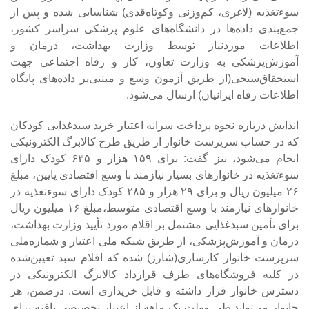
سوءتغذیه (لاغری، کم‌وزنی وکوتاه‌قدی) شناسایی شده و پس از
جمع‌بندی داده‌ها در دانشگاه‌های علوم پزشکی سراسر کشور،
اطلاعات موردنیاز توسط وزارت بهداشت، درمان و
آموزش‌پزشکی به وزارت تعاون، کار و رفاه اجتماعی جهت
استحقاق‌سنجی(از طریق آزمون وسع و مبتنی‌بر داده‌های پایگاه
اطلاعات رفاه ایرانیان) ارسال می‌شود.
‎اندایش درباره نحوه پرداخت سرانه اعتبار خرید سبدغذایی کودکان
که در حساب سرپرست خانوار از طریق طرح کالابرگ الکترونیکی
انجام می‌شود، نیز گفت: برای ۱۵۹ هزار و ۶۳۵ کودک دارای
سوءتغذیه در خانوارهای بسیار نیازمند با وسع اقتصادی پایین، مبلغ
۲۶ میلیون ریال و برای ۲۹ هزار و ۲۸۵ کودک دارای سوءتغذیه در
خانوارهای نیازمند با وسع اقتصادی متوسط،مبلغ ۱۶ میلیون ریال
برای تأمین سبدغذایی مشتمل بر اقلام مورد تأیید وزارت بهداشت،
درمان و آموزش‌پزشکی، از طریق شبکه ملی اعتبار و شماره‌ملی
سرپرست خانوار کارسازی(شارژ) شده که اقلام سبد تعیین‌شده
در کلیه فروشگاه‌های طرف قرارداد کالابرگ الکترونیکی در
دسترس خانوار قرار داشته و قابل خریداری است. درضمن، هر
خانوار می‌تواند طی مهلت یک ماهه از اعتبار تخصیصی یافته برای