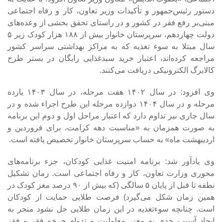
دستور رئیس‌جمهور و تأکیدات وزیر تعاون، کار و رفاه اجتماعی
مبنی‌بر رفع فقر در کشور و در راستای تحقق بخشی از وعده‌های
دولت چهاردهم، سرپرستان خانوار بیش از ۱۸۸ هزار کودک زیر ۵
سال مبتلا به سوء تغذیه که به مراکز بهداشتی سراسر کشور
مراجعه کرده‌اند، اعتبار خرید سبدغذایی رایگان در بستر طرح
کالابرگ الکترونیکی دریافت می‌کنند.
‎وی افزود: در سال ۱۴۰۲ هفت مرحله، در سال ۱۴۰۳ یازده
مرحله و در سال ۱۴۰۴ دوازده مرحله این طرح اجراء شده و در
سال جاری نیز تداوم دارد که اعتبار مراحل اول و دوم این برنامه
به صورت همزمان به «مناسبت دهه کرامت، برای فروردین و
اردیبهشت ماه» به حساب سرپرستان خانوار تخصیص یافته است.
وی یادآور شد: برنامه‌ امنیت غذایی کودکان، جزء برنامه‌های
محوری وزارت تعاون، کار و رفاه اجتماعی است. زمان تشکیل
نطفه تا قبل از پایان ۵ سالگی (که بیش از ۹۰ درصد مغز کودک در
همین زمان شکل می‌گیرد) فرصت طلایی حمایت از کودکان
است. چنانچه سوء‌تغذیه در این زمان طلایی حل نشود منجر به
ایجاد آسیب جدی به مغز، معلولیت و تدوام چرخه فقر و فقر