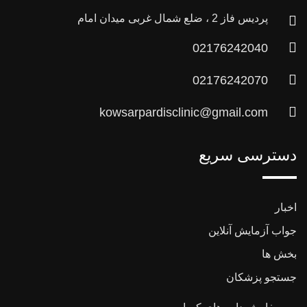
پردیس فاز 2 ، ضلع شمال غربی میدان امام
02176242040
02176242070
kowsarpardisclinic@gmail.com
دسترسی سریع
اخبار
جواب آزمایش آنلاین
بخش ها
جستجو پزشکان