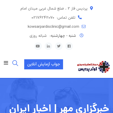
رش
ه
پردیس فاز 2 ، ضلع شمال غربی میدان امام
حتوا
تلفن تماس:
02176242070
kowsarpardisclinic@gmail.com
شنبه - چهارشنبه:
شبانه روزی
جواب آزمایش آنلاین
خبرگزاری مهر | اخبار ایران