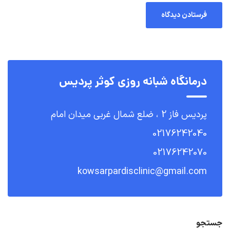
درمانگاه شبانه روزی کوثر پردیس
پردیس فاز 2 ، ضلع شمال غربی میدان امام
02176242040
02176242070
kowsarpardisclinic@gmail.com
جستجو