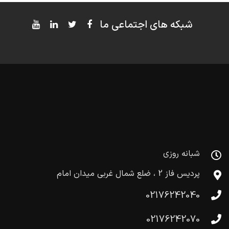
شبکه های اجتماعی ما
شبانه روزی
پردیس فاز 2 ، ضلع شمال غربی میدان امام
02176242040
02176242070