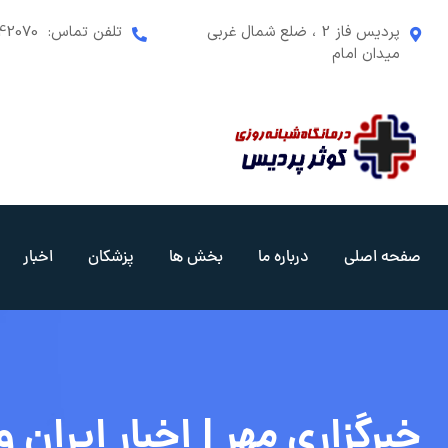
رش
پردیس فاز 2 ، ضلع شمال غربی
تلفن تماس:
42070
ه
میدان امام
حتوا
صفحه اصلی
درباره ما
بخش ها
پزشکان
اخبار
خبرگزاری مهر | اخبار ایران و جهان | ency