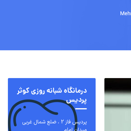
درمانگاه شبانه روزی کوثر
پردیس
پردیس فاز 2 ، ضلع شمال غربی
میدان امام