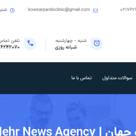
021762
kowsarpardisclinic@gmail.com
شنبه
شنبه - چهارشنبه:
تلفن تماس
شبانه روزی
76242070
سوالات متداول
تماس با ما
Mehr News Ag