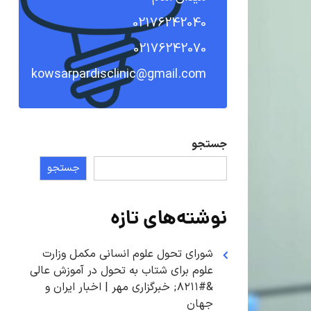
02176242040
02176242070
kowsarpardisclinic@gmail.com
جستجو
جستجو
نوشته‌های تازه
شورای تحول علوم انسانی مکمل وزارت
علوم برای شتاب به تحول در آموزش عالی
&#۸۲۱۱; خبرگزاری مهر | اخبار ایران و
جهان