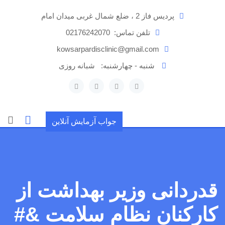
رش
پردیس فاز 2 ، ضلع شمال غربی میدان امام
ه
حتوا
تلفن تماس:
02176242070
kowsarpardisclinic@gmail.com
شنبه - چهارشنبه:
شبانه روزی
جواب آزمایش آنلاین
قدردانی وزیر بهداشت از
کارکنان نظام سلامت &#