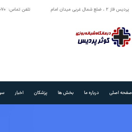
رش
پردیس فاز 2 ، ضلع شمال غربی میدان امام
تلفن تماس:
070
ه
حتوا
صفحه اصلی
درباره ما
بخش ها
پزشکان
اخبار
سو