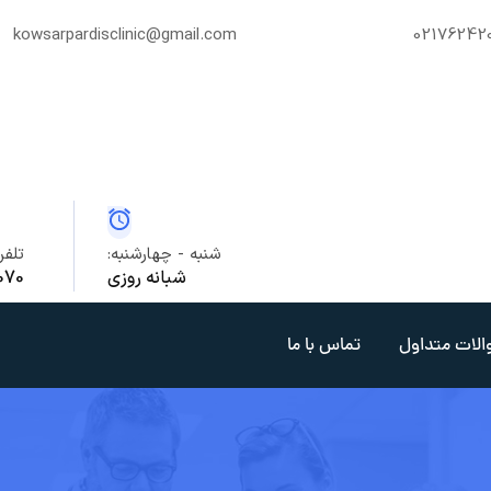
kowsarpardisclinic@gmail.com
02176242
شنبه - چهارشنبه:
تلف
شبانه روزی
070
الات متداول
تماس با ما