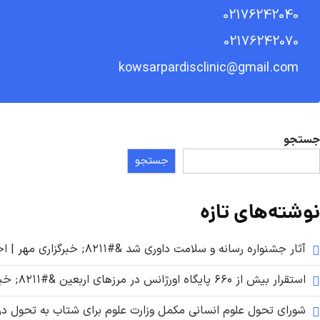
02176242040
02176242070
kowsarpardisclinic@gmail.com
جستجو
جستجو
نوشته‌های تازه
آثار جشنواره رسانه و سلامت داوری شد &#۸۲۱۱; خبرگزاری مهر | اخبار ایران و جهان
استقرار بیش از ۶۶۰ پایگاه اورژانس در مرزهای اربعین &#۸۲۱۱; خبرگزاری مهر | اخبار ایران و جهان
شورای تحول علوم انسانی مکمل وزارت علوم برای شتاب به تحول در آموزش عالی &#۸۲۱۱; خبرگزاری م