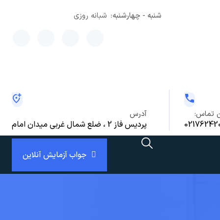
شنبه - چهارشنبه:
شبانه روزی
x
ن تماس:
آدرس
02176242
پردیس فاز 2 ، ضلع شمال غربی میدان امام
جواب آزمایش آنلاین