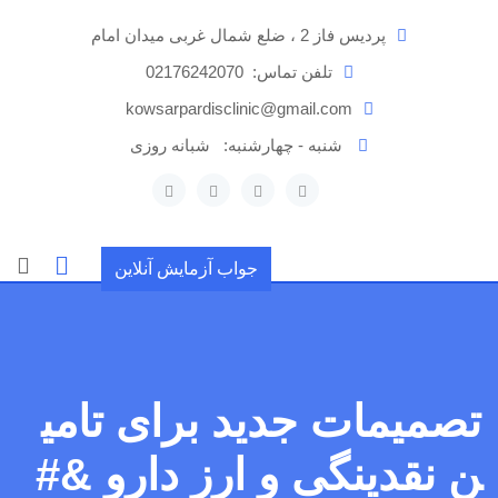
رش
پردیس فاز 2 ، ضلع شمال غربی میدان امام
ه
حتوا
تلفن تماس:
02176242070
kowsarpardisclinic@gmail.com
شنبه - چهارشنبه:
شبانه روزی
جواب آزمایش آنلاین
تصمیمات جدید برای تامی
ن نقدینگی و ارز دارو &#