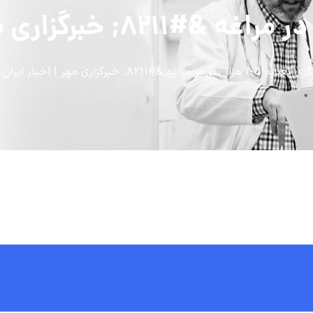
ار نفر در مراغه &#۸۲۱۱; خبرگزاری مهر | اخبار ایران و جهان