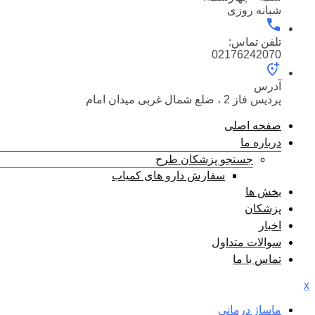
شبانه روزی
تلفن تماس:
02176242070
آدرس
پردیس فاز 2 ، ضلع شمال غربی میدان امام
صفحه اصلی
درباره ما
جستجو پزشکان طرح
سفارش دارو های کمیاب
بخش ها
پزشکان
اخبار
سوالات متداول
تماس با ما
x
ماساژ درمانی