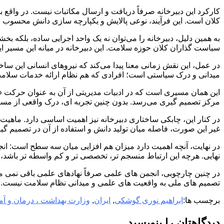
کارکرد این دبیرخانه صرفاً دریافت و ارسال مکاتبات نیست. در واقع ب
کلان است. این فرآیند، نوعی پالایش و یکپارچه ‌سازی دانش محسوب م
به همین دلیل، دبیرخانه را می‌توان نه یک واحد اجرایی ساده، بلکه ب
سیاست‌ گذاران کلان حوزه سلامت. این دبیرخانه در میانه این مسیر ا
در عمل، این نقش زمانی معنا پیدا می‌کند که نیروهای انسانی این ساختار
میدانی و درک سیاستی است؛ افرادی که هم نظام ارائه خدمات سلامت 
این همان مسیری است که در ادبیات مدیریتی از آن به عنوان حرکت 
مرکز تصمیم‌ گیری می‌رسد. بدون چنین تجربه ‌ای، درک واقعی از مسائ
در کنار این، چابکی ساختاری دبیرخانه نیز اهمیت اساسی دارد. ماهیت 
غیر این صورت، فاصله میان تولید دانش و استفاده از آن در تصمیم‌ گ
در نهایت، آنچه اهمیت دارد میزان هم‌ افزایی میان سه سطح است: انج
نهایی. هرچه این ارتباط منسجم ‌تر، تخصصی ‌تر و کم‌ واسطه‌ تر باشد
در چنین چارچوبی، انجمن‌ های علمی صرفاً نهادهای علمی باقی نمی‌ ما
تصمیم‌ های ملی به واقعیت‌ های علمی و میدانی نظام سلامت نیست.
برچسب ها:
ابراهیم نوری گوشکی
,
ایران
,
وزارت بهداشت ، درمان و 
دیدگاهتان را بنویسید