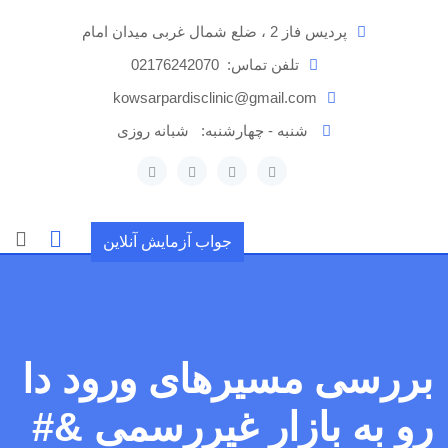
رش
پردیس فاز 2 ، ضلع شمال غربی میدان امام
ه
حتوا
تلفن تماس:
02176242070
kowsarpardisclinic@gmail.com
شنبه - چهارشنبه:
شبانه روزی
جواب آزمایش آنلاین
بررسی مسیرهای ورود دا
رو به بازار غیررسمی &#