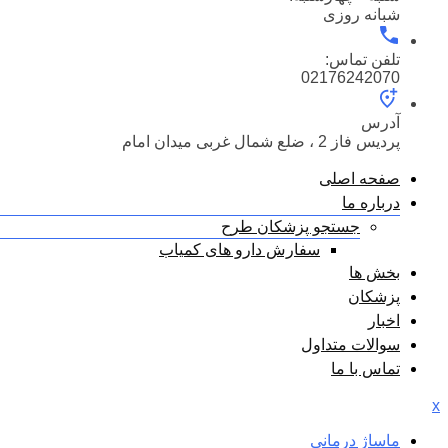
شبانه روزی
تلفن تماس:
02176242070
آدرس
پردیس فاز 2 ، ضلع شمال غربی میدان امام
صفحه اصلی
درباره ما
جستجو پزشکان طرح
سفارش دارو های کمیاب
بخش ها
پزشکان
اخبار
سوالات متداول
تماس با ما
x
ماساژ درمانی