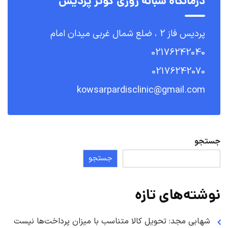
درمانگاه شبانه روزی کوثر پردیس
پردیس فاز 2 ، ضلع شمال غربی میدان امام
02176242040
02176242070
kowsarpardisclinic@gmail.com
جستجو
جستجو
نوشته‌های تازه
شهابی مجد: تحویل کالا متناسب با میزان پرداخت‌ها نیست