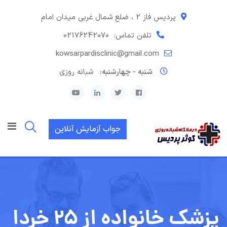
رش
ه
پردیس فاز 2 ، ضلع شمال غربی میدان امام
حتوا
تلفن تماس:
02176242070
kowsarpardisclinic@gmail.com
شنبه - چهارشنبه:
شبانه روزی
جواب آزمایش آنلاین
پزشک خانواده از ۲۵ خردا