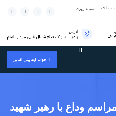
- چهارشنبه:
شبانه روزی
x
:
آدرس
021
پردیس فاز 2 ، ضلع شمال غربی میدان امام
جواب آزمایش آنلاین
راسم وداع با رهبر شهید