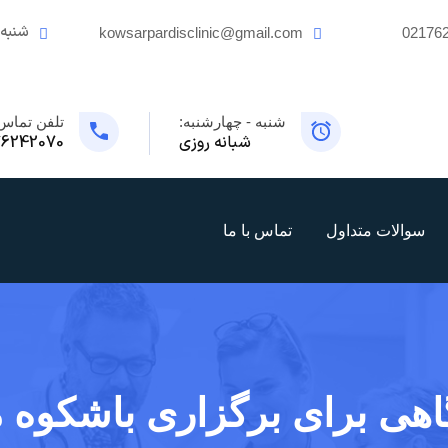
شنبه 
kowsarpardisclinic@gmail.com
02176
شنبه - چهارشنبه:
تلفن تماس
شبانه روزی
76242070
سوالات متداول
تماس با ما
هی برای برگزاری باشکوه م