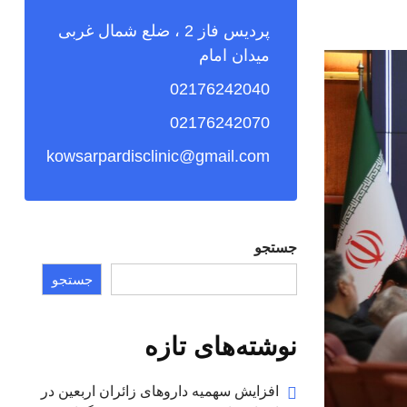
پردیس فاز 2 ، ضلع شمال غربی
میدان امام
02176242040
02176242070
kowsarpardisclinic@gmail.com
جستجو
جستجو
نوشته‌های تازه
افزایش سهمیه داروهای زائران اربعین در