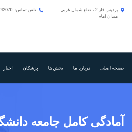
رش
پردیس فاز 2 ، ضلع شمال غربی
تلفن تماس:
242070
ه
میدان امام
حتوا
صفحه اصلی
درباره ما
بخش ها
پزشکان
اخبار
آمادگی کامل جامعه دانشگا