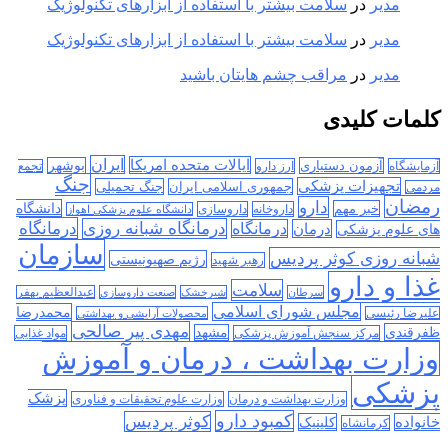
مدیر
در
سلامت بیشتر با استفاده از ابزارهای تکنولوژیک
مدیر
در
سلامت بیشتر با استفاده از ابزارهای تکنولوژیک
مدیر
در
مراقب چشم هایتان باشید
کلمات کلیدی
ایران
ایالات متحده امریکا
آزمون دستیاری
بوشهر
آزمایشگاه
ارز دارو
تجمع
جنگ
تجهیزات پزشکی
جمهوری اسلامی ایران
جنگ تحمیلی
مردمی
رمضان
دارو
دانشگاه
خبر مهم
داروخانه
داروسازی
دانشگاه علوم پزشکی اهواز
درمانگاه
درمانگاه شبانه روزی
درمان
درمانگاه
های علوم پزشکی
سازمان
شبانه روزی کوثر پردیس
رژیم صهیونیستی
رهبر شهید
غذا و دارو
سلامت
سرطان
شیرخشک
صنعت داروسازی
عبدالعظیم بهفر
مجلس شورای اسلامی
محمدرضا
علیرضا رئیسی
محصولات آرایشی و بهداشتی
مهدی پیر صالحی
ظفرقندی
مشهد
مرکز سنجش آموزش پزشکی
مواد غذایی
وزارت بهداشت ، درمان و آموزش
پزشکی
پزشک
وزارت بهداشت و درمان
وزارت علوم تحقیقات و فناوری
کمبود دارو
کوثر پردیس
خانواده
کلینیک
کرمانشاه