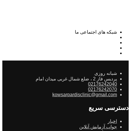
شبکه های اجتماعی ما
شبانه روزی
پردیس فاز 2 ، ضلع شمال غربی میدان امام
02176242040
02176242070
kowsarpardisclinic@gmail.com
دسترسی سریع
اخبار
جواب آزمایش آنلاین