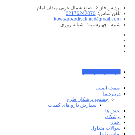
پرش
پردیس فاز 2 ، ضلع شمال غربی میدان امام
به
تلفن تماس:
02176242070
محتوا
kowsarpardisclinic@gmail.com
شنبه - چهارشنبه:
شبانه روزی
جواب آزمایش آنلاین
صفحه اصلی
درباره ما
جستجو پزشکان طرح
سفارش دارو های کمیاب
بخش ها
پزشکان
اخبار
سوالات متداول
تماس با ما