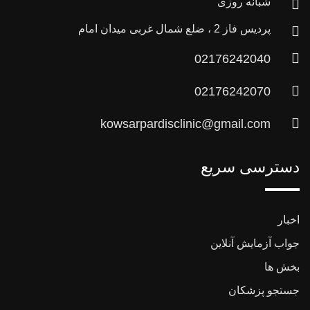
شبانه روزی
پردیس فاز 2 ، ضلع شمال غربی میدان امام
02176242040
02176242070
kowsarpardisclinic@gmail.com
دسترسی سریع
اخبار
جواب آزمایش آنلاین
بخش ها
جستجو پزشکان