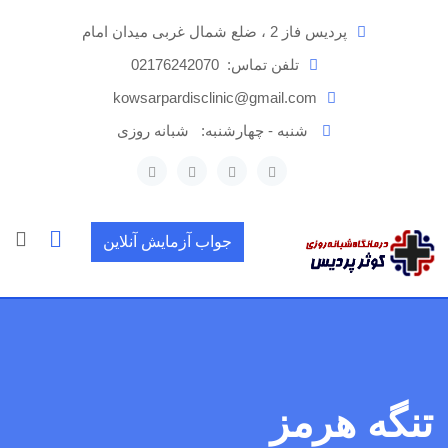
رش
پردیس فاز 2 ، ضلع شمال غربی میدان امام
ه
حتوا
تلفن تماس:
02176242070
kowsarpardisclinic@gmail.com
شنبه - چهارشنبه:
شبانه روزی
جواب آزمایش آنلاین
تنگه هرمز