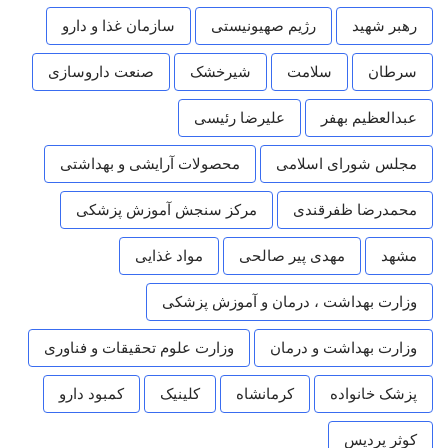
رهبر شهید
رژیم صهیونیستی
سازمان غذا و دارو
سرطان
سلامت
شیرخشک
صنعت داروسازی
عبدالعظیم بهفر
علیرضا رئیسی
مجلس شورای اسلامی
محصولات آرایشی و بهداشتی
محمدرضا ظفرقندی
مرکز سنجش آموزش پزشکی
مشهد
مهدی پیر صالحی
مواد غذایی
وزارت بهداشت ، درمان و آموزش پزشکی
وزارت بهداشت و درمان
وزارت علوم تحقیقات و فناوری
پزشک خانواده
کرمانشاه
کلینیک
کمبود دارو
کوثر پردیس