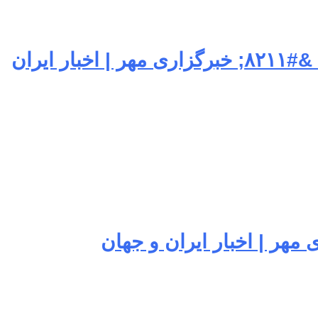
پزشکیان: رویکرد محله‌محوری ظرفیت مؤثری برای مدیریت آسیب اعتیاد است &#۸۲۱۱; خبرگزاری مهر | اخبار ایران