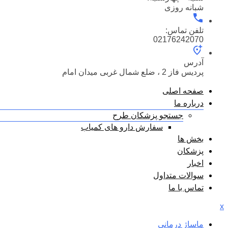
شبانه روزی
تلفن تماس:
02176242070
آدرس
پردیس فاز 2 ، ضلع شمال غربی میدان امام
صفحه اصلی
درباره ما
جستجو پزشکان طرح
سفارش دارو های کمیاب
بخش ها
پزشکان
اخبار
سوالات متداول
تماس با ما
x
ماساژ درمانی