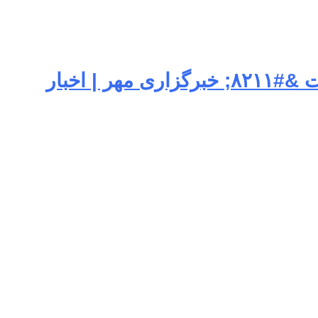
عارف: بزودی جشن پیروزی را برگزار می‌کنیم؛ تنگه هرمز ملک طلق ایران است &#۸۲۱۱; خبرگزاری مهر | اخبار