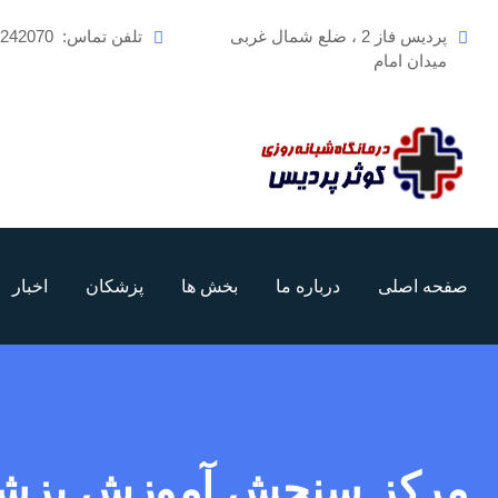
رش
پردیس فاز 2 ، ضلع شمال غربی
تلفن تماس:
6242070
ه
میدان امام
حتوا
صفحه اصلی
درباره ما
بخش ها
پزشکان
اخبار
مرکز سنجش آموزش پزش