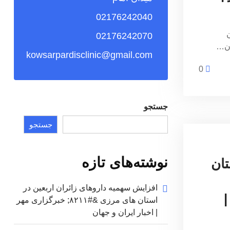
02176242040
ن
02176242070
ان…
kowsarpardisclinic@gmail.com
0
جستجو
جستجو
نوشته‌های تازه
امتحان در ۳ استان
افزایش سهمیه داروهای زائران اربعین در
|
استان های مرزی &#۸۲۱۱; خبرگزاری مهر
| اخبار ایران و جهان