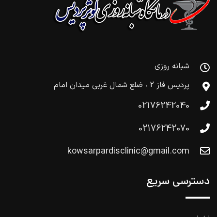
شبانه روزی
پردیس فاز 2 ، ضلع شمال غربی میدان امام
02176242040
02176242070
kowsarpardisclinic@gmail.com
دسترسی سریع