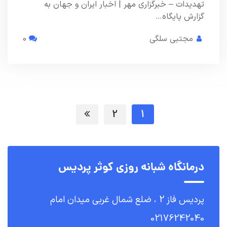
تهدیدات – خبرگزاری مهر | اخبار ایران و جهان به
گزارش پایگاه…
مجتبی سلگی
0
2
1
درمانگاه شبانه روزی کوثر پردیس
پردیس فاز 2 ، ضلع شمال غربی میدان امام
02176242040