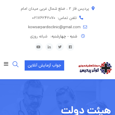
رش
ه
پردیس فاز 2 ، ضلع شمال غربی میدان امام
حتوا
تلفن تماس:
02176242070
kowsarpardisclinic@gmail.com
شنبه - چهارشنبه:
شبانه روزی
جواب آزمایش آنلاین
هیئت دولت